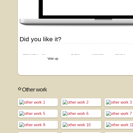
Did you like it?
Bookmark
Share
Retweet
Send it
Vote up
Other work