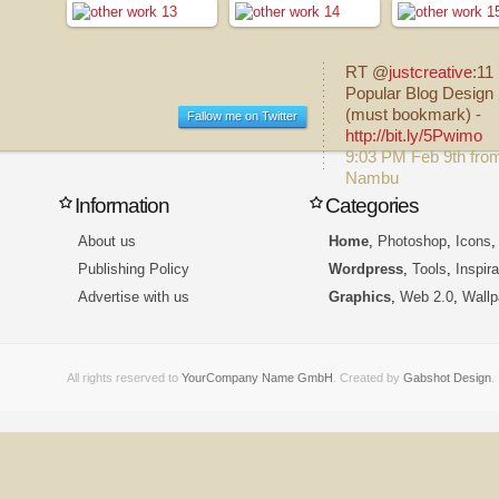
RT @
justcreative
:11
Popular Blog Design 
(must bookmark) -
Fallow me on Twitter
http://bit.ly/5Pwimo
9:03 PM Feb 9th fro
Nambu
Information
Categories
About us
Home
,
Photoshop
,
Icons
Publishing Policy
Wordpress
,
Tools
,
Inspira
Advertise with us
Graphics
,
Web 2.0
,
Wallp
All rights reserved to
YourCompany Name GmbH
. Created by
Gabshot Design
.